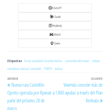
ChatGPT
Claude
Perplexity
Mistral
Qwen
Etiquetas
becas caixabank escuelas música
comunitat valenciana
cultura
enseñanza musical comunitat
FSMCV
música
Navegación
Entrada
ANTERIOR
SIGUIENTE
Entr
Nueva ruta Castellón-
Vivienda concede más de
de
anterior
sigu
Oporto operada por Ryanair a
1.800 ayudas a través del Plan
entradas
partir del próximo 28 de
Renhata
marzo