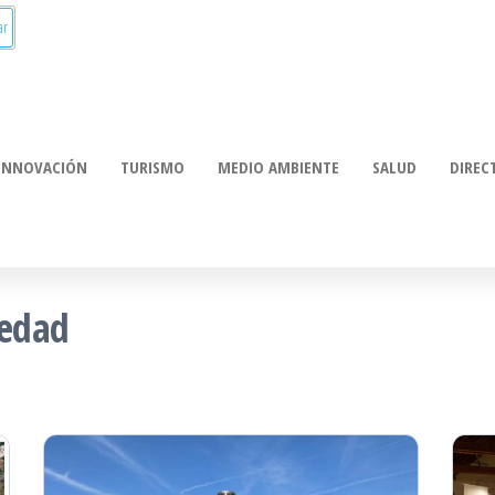
munica:
ación
INNOVACIÓN
TURISMO
MEDIO AMBIENTE
SALUD
DIREC
iedad