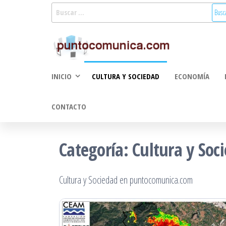
Saltar
Buscar:
al
Puntoco
Noticias Valencia
contenido
y Comunitat
Comunic
Valenciana:
2.0
turismo, cultura,
INICIO
CULTURA Y SOCIEDAD
ECONOMÍA
economía,
sociedad, salud,
medioambiente,
CONTACTO
innovacion y
tecnologia
Categoría:
Cultura y Soc
Cultura y Sociedad en puntocomunica.com