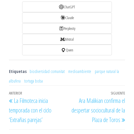
ChatGPT
Claude
Perplexity
Mistral
Qwen
Etiquetas
biodiversidad comunitat
medioambiente
parque natural la
albufera
tortuga boba
Navegación
Entrada
ANTERIOR
SIGUIENTE
Entr
La Filmoteca inicia
Ara Malikian confirma el
de
anterior
sigu
temporada con el ciclo
despertar sociocultural de la
entradas
‘Extrañas parejas’
Plaza de Toros