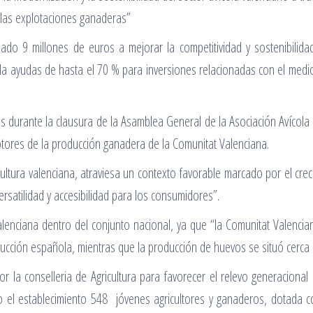
e las explotaciones ganaderas”
ado 9 millones de euros a mejorar la competitividad y sostenibilid
 ayudas de hasta el 70 % para inversiones relacionadas con el medio 
es durante la clausura de la Asamblea General de la Asociación Avícol
otores de la producción ganadera de la Comunitat Valenciana.
ltura valenciana, atraviesa un contexto favorable marcado por el cr
ersatilidad y accesibilidad para los consumidores”.
alenciana dentro del conjunto nacional, ya que “la Comunitat Valenc
ucción española, mientras que la producción de huevos se situó cerca d
la conselleria de Agricultura para favorecer el relevo generacional 
do el establecimiento 548 jóvenes agricultores y ganaderos, dotada 