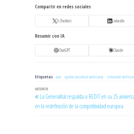
Compartir en redes sociales
X (Twitter)
LinkedIn
Resumir con IA
ChatGPT
Claude
Etiquetas
asav
ayudas avicultura valenciana
comunitat valencia
Navegación
Entrada
ANTERIOR
La Generalitat respalda a REDIT en su 25 aniversa
de
anterior
en la redefinición de la competitividad europea
entradas