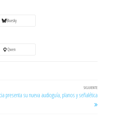
Bluesky
Qwen
SIGUIENTE
Entrada
ia presenta su nueva audioguía, planos y señalética
siguiente