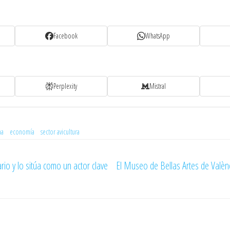
Facebook
WhatsApp
Perplexity
Mistral
na
economía
sector avicultura
rio y lo sitúa como un actor clave
El Museo de Bellas Artes de Valènc