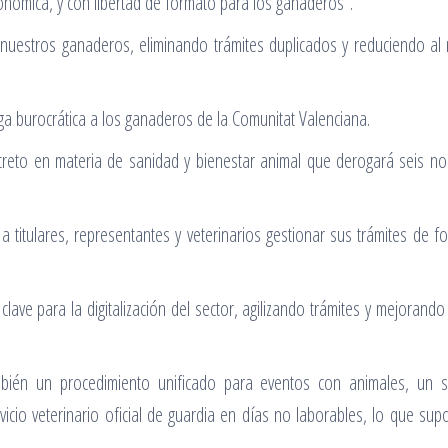
onómica, y con libertad de formato para los ganaderos”.
de nuestros ganaderos, eliminando trámites duplicados y reduciendo al
arga burocrática a los ganaderos de la Comunitat Valenciana.
reto en materia de sanidad y bienestar animal que derogará seis nor
a titulares, representantes y veterinarios gestionar sus trámites de f
clave para la digitalización del sector, agilizando trámites y mejorando 
ién un procedimiento unificado para eventos con animales, un sis
ervicio veterinario oficial de guardia en días no laborables, lo que s