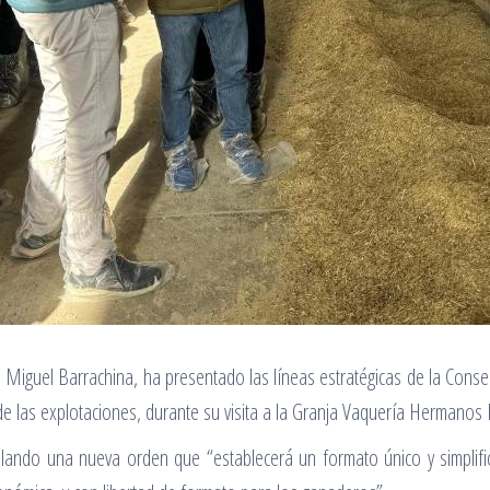
, Miguel Barrachina, ha presentado las líneas estratégicas de la Conse
va de las explotaciones, durante su visita a la Granja Vaquería Hermanos 
lando una nueva orden que “establecerá un formato único y simplific