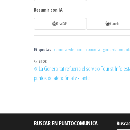
Resumir con IA
ChatGPT
Claude
Etiquetas
comunitat valenciana
economía
ganadería comunita
Navegación
Entrada
ANTERIOR
La Generalitat refuerza el servicio Tourist Info e
de
anterior
puntos de atención al visitante
entradas
BUSCAR EN PUNTOCOMUNICA
Busca