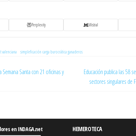
Perplexity
Mistral
t valenciana
simpleficación carga burocrática ganaderos
sta Semana Santa con 21 oficinas y
Educación publica las 58 s
sectores singulares de F
HEMEROTECA
dores en INDAGA.net