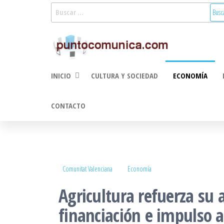
Saltar
Buscar:
al
Puntoco
Noticias Valencia
contenido
y Comunitat
Comunic
Valenciana:
2.0
turismo, cultura,
INICIO
CULTURA Y SOCIEDAD
ECONOMÍA
economía,
sociedad, salud,
medioambiente,
CONTACTO
innovacion y
tecnologia
Comunitat Valenciana
Economía
Agricultura refuerza su
financiación e impulso a