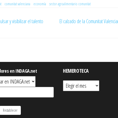
at
comunitat valenciana
economía
sector agroalimentario comunitat
ar y visibilizar el talento
El calzado de la Comunitat Valenci
HEMEROTECA
dores en INDAGA.net
Hemeroteca