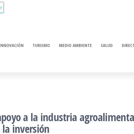
munica:
ación
INNOVACIÓN
TURISMO
MEDIO AMBIENTE
SALUD
DIREC
 apoyo a la industria agroaliment
 la inversión