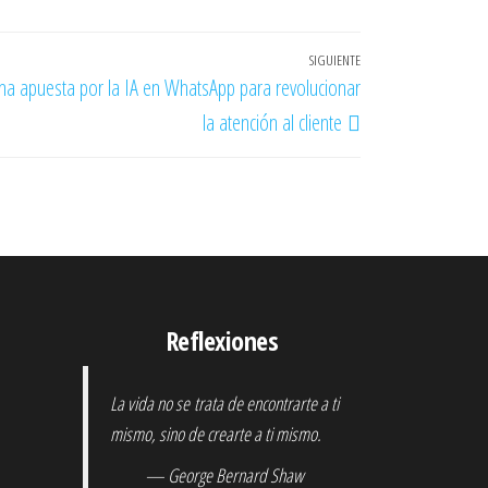
SIGUIENTE
Entrada
ana apuesta por la IA en WhatsApp para revolucionar
siguiente
la atención al cliente
Reflexiones
La vida no se trata de encontrarte a ti
mismo, sino de crearte a ti mismo.
— George Bernard Shaw