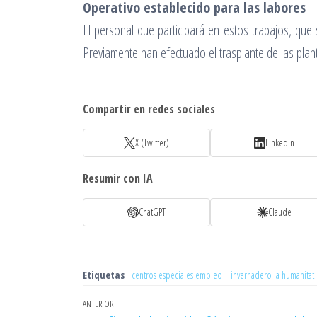
Operativo establecido para las labores
El personal que participará en estos trabajos, que 
Previamente han efectuado el trasplante de las plant
Compartir en redes sociales
X (Twitter)
LinkedIn
Resumir con IA
ChatGPT
Claude
Etiquetas
centros especiales empleo
invernadero la humanitat
Navegación
Entrada
ANTERIOR