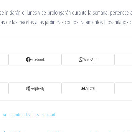
se iniciarán el lunes y se prolongarán durante la semana, pertenece a 
as de las macetas a las jardineras con los tratamientos fitosanitarios
Facebook
WhatsApp
Perplexity
Mistral
ivas
puente de las flores
sociedad