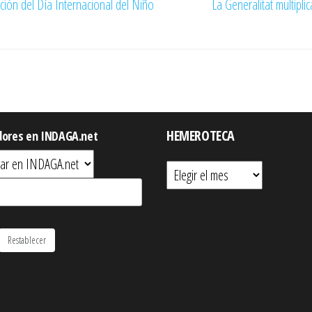
ración del Día Internacional del Niño
La Generalitat multipl
HEMEROTECA
dores en INDAGA.net
Hemeroteca