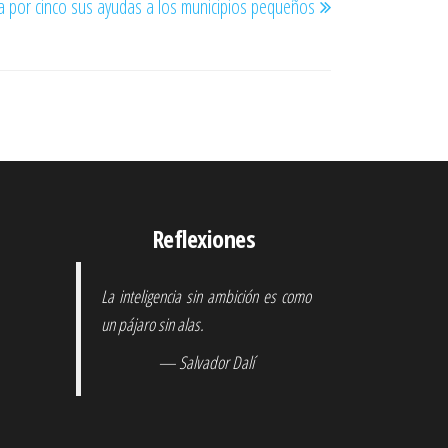
ica por cinco sus ayudas a los municipios pequeños
siguiente
Reflexiones
La inteligencia sin ambición es como
un pájaro sin alas.
— Salvador Dalí