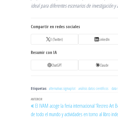
ideal para diferentes escenarios de investigación y 
Compartir en redes sociales
X (Twitter)
LinkedIn
Resumir con IA
ChatGPT
Claude
Etiquetas
alternativas sigmaplot
análisis datos cientificos
data 
Navegación
Entrada
ANTERIOR
El IVAM acoge la feria internacional ‘Recreo Art 
de
anterior
de todo el mundo y actividades en torno al libro in
entradas