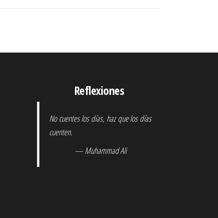
Reflexiones
No cuentes los días, haz que los días
cuenten.
— Muhammad Ali