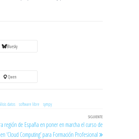
Bluesky
Qwen
lisis datos
software libre
sympy
SIGUIENTE
Entrada
ra región de España en poner en marcha el curso de
siguiente
n en ‘Cloud Computing’ para Formación Profesional