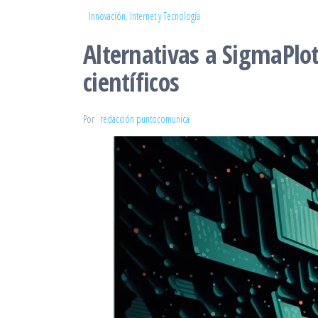
Innovación, Internet y Tecnología
Alternativas a SigmaPlot
científicos
Por
redacción puntocomunica