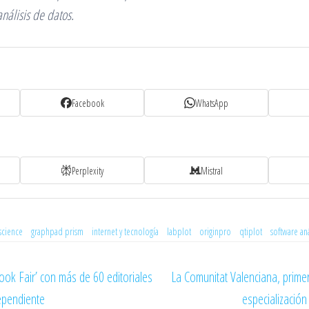
análisis de datos.
Facebook
WhatsApp
Perplexity
Mistral
science
graphpad prism
internet y tecnología
labplot
originpro
qtiplot
software aná
Book Fair’ con más de 60 editoriales
La Comunitat Valenciana, prime
dependiente
especializació