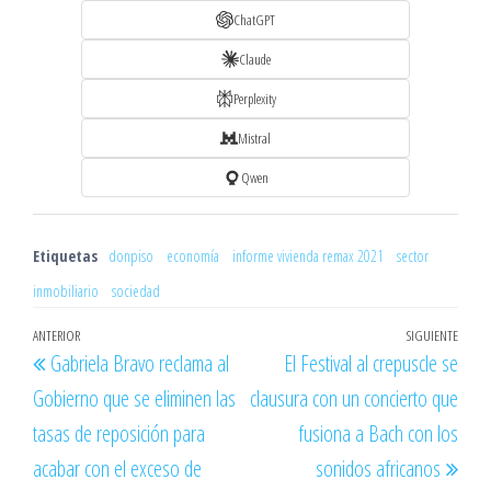
ChatGPT
Claude
Perplexity
Mistral
Qwen
Etiquetas
donpiso
economía
informe vivienda remax 2021
sector
inmobiliario
sociedad
Navegación
Entrada
ANTERIOR
SIGUIENTE
Entr
Gabriela Bravo reclama al
El Festival al crepuscle se
de
anterior
sigu
Gobierno que se eliminen las
clausura con un concierto que
entradas
tasas de reposición para
fusiona a Bach con los
acabar con el exceso de
sonidos africanos