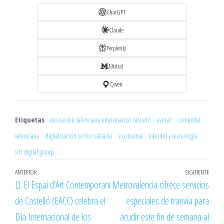
ChatGPT
Claude
Perplexity
Mistral
Qwen
Etiquetas
asociación valenciana empresarios calzado
avecal
comunitat
valenciana
digitalización sector calzado
economía
internet y tecnología
sdi digital group
Navegación
Entrada
ANTERIOR
SIGUIENTE
Entr
El Espai d’Art Contemporani
Metrovalencia ofrece servicios
de
anterior
sigu
de Castelló (EACC) celebra el
especiales de tranvía para
entradas
Día Internacional de los
acudir este fin de semana al