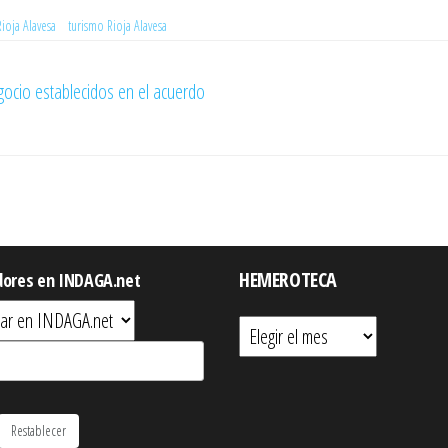
Rioja Alavesa
turismo Rioja Alavesa
gocio establecidos en el acuerdo
HEMEROTECA
dores en INDAGA.net
Hemeroteca