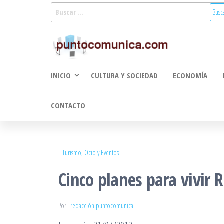
Saltar
Buscar:
al
Puntoco
Noticias Valencia
contenido
y Comunitat
Comunic
Valenciana:
2.0
turismo, cultura,
INICIO
CULTURA Y SOCIEDAD
ECONOMÍA
economía,
sociedad, salud,
medioambiente,
CONTACTO
innovacion y
tecnologia
Turismo, Ocio y Eventos
Cinco planes para vivir 
Por
redacción puntocomunica