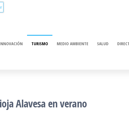
munica:
ación
INNOVACIÓN
TURISMO
MEDIO AMBIENTE
SALUD
DIREC
Rioja Alavesa en verano