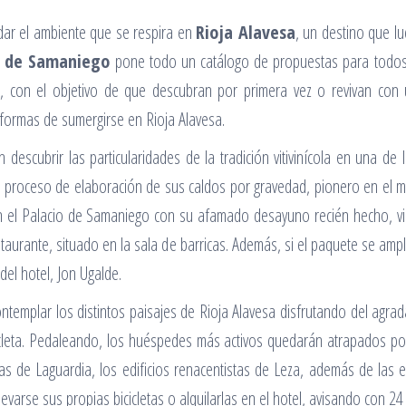
ndar el ambiente que se respira en
Rioja Alavesa
, un destino que l
o de Samaniego
pone todo un catálogo de propuestas para todos 
, con el objetivo de que descubran por primera vez o revivan con u
 formas de sumergirse en Rioja Alavesa.
n descubrir las particularidades de la tradición vitivinícola en una 
n proceso de elaboración de sus caldos por gravedad, pionero en el m
en el Palacio de Samaniego con su afamado desayuno recién hecho, vi
restaurante, situado en la sala de barricas. Además, si el paquete se a
del hotel, Jon Ugalde.
ntemplar los distintos paisajes de Rioja Alavesa disfrutando del agra
cleta. Pedaleando, los huéspedes más activos quedarán atrapados por 
las de Laguardia, los edificios renacentistas de Leza, además de las e
evarse sus propias bicicletas o alquilarlas en el hotel, avisando con 24