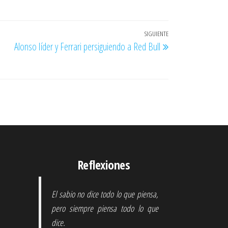
SIGUIENTE
Entrada
Alonso líder y Ferrari persiguiendo a Red Bull
siguiente
Reflexiones
El sabio no dice todo lo que piensa,
pero siempre piensa todo lo que
dice.