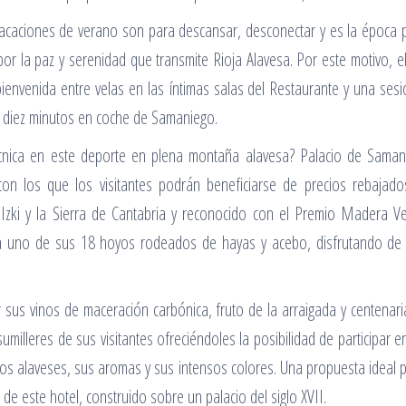
vacaciones de verano son para descansar, desconectar y es la época p
r la paz y serenidad que transmite Rioja Alavesa. Por este motivo, el
nvenida entre velas en las íntimas salas del Restaurante y una sesi
s diez minutos en coche de Samaniego.
 técnica en este deporte en plena montaña alavesa? Palacio de Saman
on los que los visitantes podrán beneficiarse de precios rebajad
 Izki y la Sierra de Cantabria y reconocido con el Premio Madera 
a uno de sus 18 hoyos rodeados de hayas y acebo, disfrutando de l
r sus vinos de maceración carbónica, fruto de la arraigada y centenari
illeres de sus visitantes ofreciéndoles la posibilidad de participar e
caldos alaveses, sus aromas y sus intensos colores. Una propuesta ideal
e este hotel, construido sobre un palacio del siglo XVII.