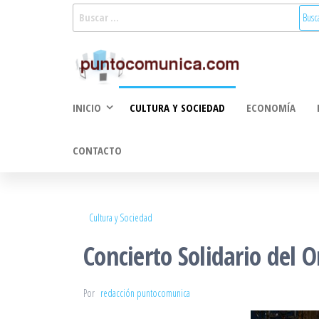
Saltar
Buscar:
al
Puntoco
Noticias Valencia
contenido
y Comunitat
Comunic
Valenciana:
2.0
turismo, cultura,
INICIO
CULTURA Y SOCIEDAD
ECONOMÍA
economía,
sociedad, salud,
medioambiente,
CONTACTO
innovacion y
tecnologia
Cultura y Sociedad
Concierto Solidario del 
Por
redacción puntocomunica