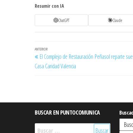
Resumir con IA
ChatGPT
Claude
Navegación
Entrada
ANTERIOR
El Complejo de Restauración Peñasol reparte su
de
anterior
Casa Caridad Valencia
entradas
BUSCAR EN PUNTOCOMUNICA
Busca
Buscar: