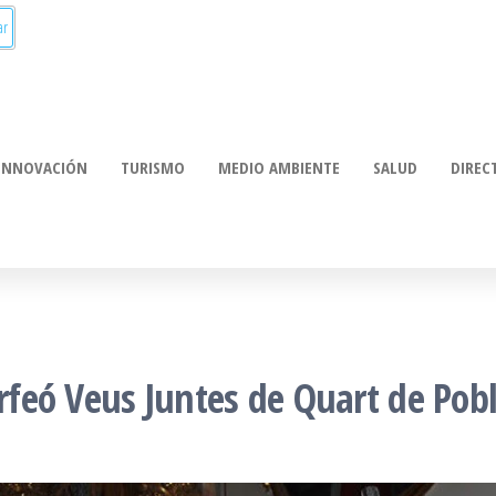
munica:
ación
INNOVACIÓN
TURISMO
MEDIO AMBIENTE
SALUD
DIREC
Orfeó Veus Juntes de Quart de Pob