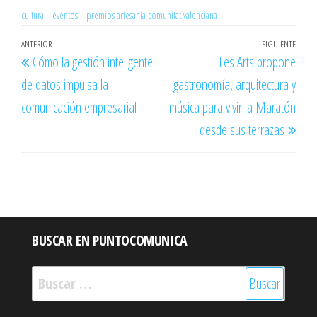
cultura
eventos
premios artesanía comunitat valenciana
Navegación
Entrada
ANTERIOR
SIGUIENTE
Entr
Cómo la gestión inteligente
Les Arts propone
de
anterior
sigu
de datos impulsa la
gastronomía, arquitectura y
entradas
comunicación empresarial
música para vivir la Maratón
desde sus terrazas
BUSCAR EN PUNTOCOMUNICA
Buscar: