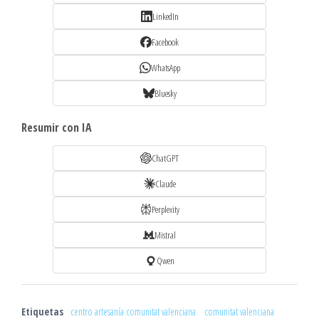
LinkedIn
Facebook
WhatsApp
Bluesky
Resumir con IA
ChatGPT
Claude
Perplexity
Mistral
Qwen
Etiquetas
centro artesanía comunitat valenciana
comunitat valenciana