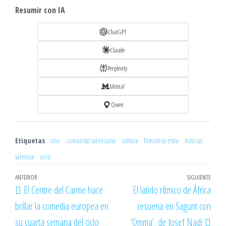
Resumir con IA
ChatGPT
Claude
Perplexity
Mistral
Qwen
Etiquetas
cine
comunitat valenciana
cultura
filmoteca estiu
noticias
valencia
ocio
Navegación
Entrada
ANTERIOR
SIGUIENTE
Entr
El Centre del Carme hace
El latido rítmico de África
de
anterior
sigu
brillar la comedia europea en
resuena en Sagunt con
entradas
su cuarta semana del ciclo
‘Omma’, de Josef Nadj