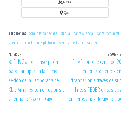
Mistral
Qwen
Etiquetas
comunitat valneciana
cultura
dansa valencia
danza comunitat
valencianaspanish dance platform
eventos
festival dansa valencia
Navegación
Entrada
ANTERIOR
SIGUIENTE
Entr
El IVC abre la inscripción
El IVF concede cerca de 20
de
anterior
sigu
para participar en la última
millones de euros en
entradas
sesión de la Temporada del
financiación a través de sus
Club Arniches con el ilusionista
líneas FEDER en sus dos
valenciano Nacho Diago
primeros años de vigencia