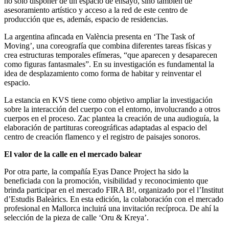
no solo disponer de un espacio de ensayo, sino también de
asesoramiento artístico y acceso a la red de este centro de
producción que es, además, espacio de residencias.
La argentina afincada en València presenta en ‘The Task of
Moving’, una coreografía que combina diferentes tareas físicas y
crea estructuras temporales efímeras, “que aparecen y desaparecen
como figuras fantasmales”. En su investigación es fundamental la
idea de desplazamiento como forma de habitar y reinventar el
espacio.
La estancia en KVS tiene como objetivo ampliar la investigación
sobre la interacción del cuerpo con el entorno, involucrando a otros
cuerpos en el proceso. Zac plantea la creación de una audioguía, la
elaboración de partituras coreográficas adaptadas al espacio del
centro de creación flamenco y el registro de paisajes sonoros.
El valor de la calle en el mercado balear
Por otra parte, la compañía Eyas Dance Project ha sido la
beneficiada con la promoción, visibilidad y reconocimiento que
brinda participar en el mercado FIRA B!, organizado por el l’Institut
d’Estudis Baleàrics. En esta edición, la colaboración con el mercado
profesional en Mallorca incluirá una invitación recíproca. De ahí la
selección de la pieza de calle ‘Oru & Kreya’.