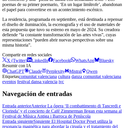
poemas de su primer poemario, ‘En un lugar limítrofe’, abandonan
el papel para convertirse en un acontecimiento escénico.
La residencia, programada en septiembre, está destinada a repensar
el diseño de iluminación, la escenografía y el uso de materiales de
esta propuesta que tuvo su estreno en mayo de 2024. Su creadora
defiende “la constante transformación de las artes vivas”, cuyas
representaciones “pueden abrir nuevas perspectivas sobre una
misma historia”.
Compartir en redes sociales
X (Twitter)
LinkedIn
Facebook
WhatsApp
Bluesky
Resumir con IA
ChatGPT
Claude
Perplexity
Mistral
Qwen
Etiquetas
comunitat valenciana
cultura
danza comunitat valenciana
eventos
festival dansa valencia
ivc
Navegación de entradas
Entrada anterior
Anterior
La ópera ‘Il combattimento di Tancredi e
Clorinda’ y el concierto de Café Zimmerman llegan esta semana al
Festival de Música Antiga i Barroca de Peníscola
Entrada siguiente
Siguiente
El Hospital Doctor Peset utiliza la
resonancia magnética para abordar la cirugía y el tratamiento del