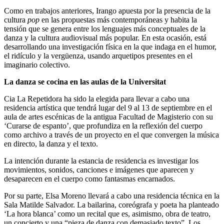
Como en trabajos anteriores, Irango apuesta por la presencia de la
cultura
pop
en las propuestas más contemporáneas y habita la
tensión que se genera entre los lenguajes más conceptuales de la
danza y la cultura audiovisual más popular. En esta ocasión, está
desarrollando una investigación física en la que indaga en el humor,
el ridículo y la vergüenza, usando arquetipos presentes en el
imaginario colectivo.
La danza se cocina en las aulas de la Universitat
Cia La Repetidora ha sido la elegida para llevar a cabo una
residencia artística que tendrá lugar del 9 al 13 de septiembre en el
aula de artes escénicas de la antigua Facultad de Magisterio con su
‘Curarse de espanto’, que profundiza en la reflexión del cuerpo
como archivo a través de un proyecto en el que convergen la música
en directo, la danza y el texto.
La intención durante la estancia de residencia es investigar los
movimientos, sonidos, canciones e imágenes que aparecen y
desaparecen en el cuerpo como fantasmas encarnados.
Por su parte, Elsa Moreno llevará a cabo una residencia técnica en la
Sala Matilde Salvador. La bailarina, coreógrafa y poeta ha planteado
‘La hora blanca’ como un recital que es, asimismo, obra de teatro,
un concierto y una “pieza de danza con demasiado texto”. Los