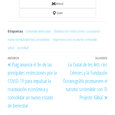
Mistral
Qwen
Etiquetas
comunitat valenciana
disminución restricciones coronavirus
nueva normalidad tras coronavirus
reapertura ocio nocturno comunitat
salud
sociedad
Navegación
Entrada
ANTERIOR
SIGUIENTE
Entr
Puig anuncia el fin de las
La Ciutat de les Arts i les
de
anterior
sigu
principales restricciones por la
Ciències y la Fundación
entradas
COVID-19 para impulsar la
Oceanogràfic promueven el
reactivación económica y
turismo sostenible con ‘El
consolidar un nuevo estado
Projecte Xàbia’
de bienestar