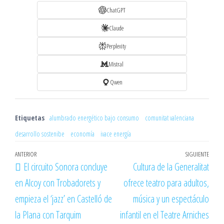
ChatGPT
Claude
Perplexity
Mistral
Qwen
Etiquetas
alumbrado energético bajo consumo
comunitat valenciana
desarrollo sostenibe
economía
ivace energía
Navegación
Entrada
ANTERIOR
SIGUIENTE
Entr
El circuito Sonora concluye
Cultura de la Generalitat
de
anterior
sigu
en Alcoy con Trobadorets y
ofrece teatro para adultos,
entradas
empieza el ‘jazz’ en Castelló de
música y un espectáculo
la Plana con Tarquim
infantil en el Teatre Arniches