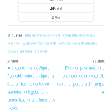
Mistral
Qwen
Etiquetas
artesanía comunitat valenciana
ayudas artesanía comunitat
valenciana
ayudas comercios comunitat
comercios comunitat valenciana
comunitat valenciana
economía
Navegación
Entrada
ANTERIOR
SIGUIENTE
Entr
El cuarto Plan de Alquiler
IBV da un paso más en la
de
anterior
sigu
Asequible reduce el alquiler a
obtención de un avatar 3D
entradas
400 familias residentes en
con la temperatura del cuerpo
viviendas protegidas de la
Generalitat en los últimos seis
meses