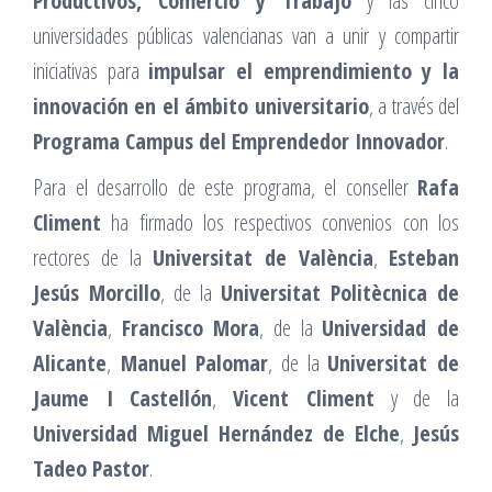
Productivos, Comercio y Trabajo
y las cinco
universidades públicas valencianas van a unir y compartir
iniciativas para
impulsar el emprendimiento y la
innovación en el ámbito universitario
, a través del
Programa Campus del Emprendedor Innovador
.
Para el desarrollo de este programa, el conseller
Rafa
Climent
ha firmado los respectivos convenios con los
rectores de la
Universitat de València
,
Esteban
Jesús Morcillo
, de la
Universitat Politècnica de
València
,
Francisco Mora
, de la
Universidad de
Alicante
,
Manuel Palomar
, de la
Universitat de
Jaume I Castellón
,
Vicent Climent
y de la
Universidad Miguel Hernández de Elche
,
Jesús
Tadeo Pastor
.