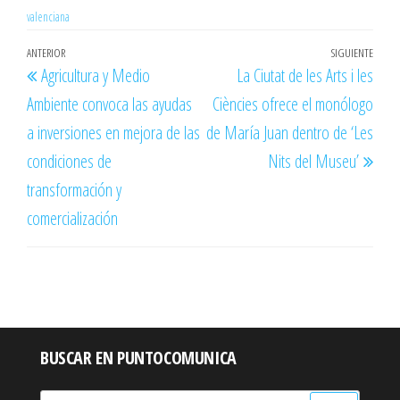
valenciana
Navegación
Entrada
ANTERIOR
SIGUIENTE
Entr
Agricultura y Medio
La Ciutat de les Arts i les
de
anterior
sigu
Ambiente convoca las ayudas
Ciències ofrece el monólogo
entradas
a inversiones en mejora de las
de María Juan dentro de ‘Les
condiciones de
Nits del Museu’
transformación y
comercialización
BUSCAR EN PUNTOCOMUNICA