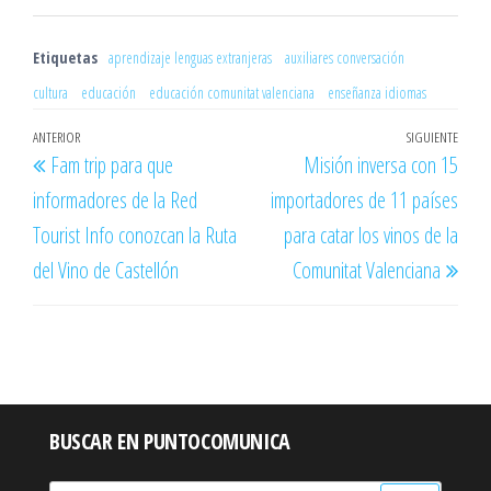
Etiquetas
aprendizaje lenguas extranjeras
auxiliares conversación
cultura
educación
educación comunitat valenciana
enseñanza idiomas
Navegación
Entrada
ANTERIOR
SIGUIENTE
Entr
Fam trip para que
Misión inversa con 15
de
anterior
sigu
informadores de la Red
importadores de 11 países
entradas
Tourist Info conozcan la Ruta
para catar los vinos de la
del Vino de Castellón
Comunitat Valenciana
BUSCAR EN PUNTOCOMUNICA