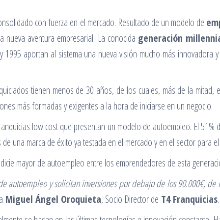
 consolidado con fuerza en el mercado. Resultado de un modelo de
em
na nueva aventura empresarial. La conocida
generación millenni
1 y 1995 aportan al sistema una nueva visión mucho más innovadora 
iciados tienen menos de 30 años, de los cuales, más de la mitad, el
iones más formadas y exigentes a la hora de iniciarse en un negocio.
s franquicias low cost que presentan un modelo de autoempleo. El 51% 
s de una marca de éxito ya testada en el mercado y en el sector para 
indicie mayor de autoempleo entre los emprendedores de esta generac
o de autoempleo y solicitan inversiones por debajo de los 90.000€, 
a
Miguel Ángel Oroquieta
, Socio Director de
T4 Franquicias
.
lmente se basan en las últimas tecnologías e innovación constante. Ha