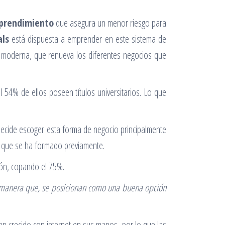
prendimiento
que asegura un menor riesgo para
als
está dispuesta a emprender en este sistema de
y moderna, que renueva los diferentes negocios que
 54% de ellos poseen títulos universitarios. Lo que
decide escoger esta forma de negocio principalmente
el que se ha formado previamente.
ión, copando el 75%.
de manera que, se posicionan como una buena opción
n crecido con internet en sus manos, por lo que las