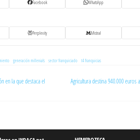
Facebook
WhatsApp
Perplexity
Mistral
miento
generación millenials
sector franquiciado
t4 franquicias
ión en la que destaca el
Agricultura destina 940.000 euros a
HEMEROTECA