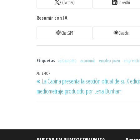
X (Twitter)
LinkedIn
Resumir con IA
ChatGPT
Claude
Etiquetas
autoempleo
economía
empleo joven
emprendi
Navegación
Entrada
ANTERIOR
La Cabina presenta la sección oficial de su X edic
de
anterior
mediometraje producido por Lena Dunham
entradas
BUSCAR EN PUNTOCOMUNICA