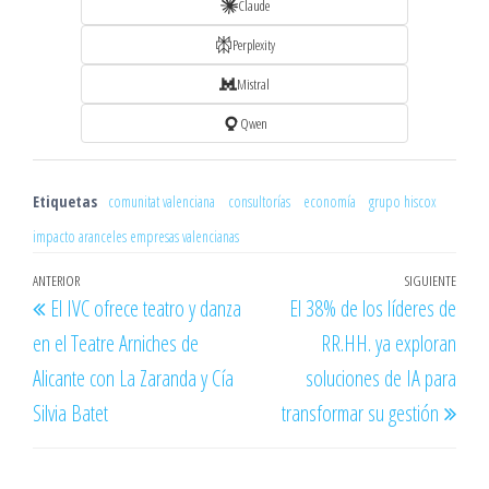
Claude
Perplexity
Mistral
Qwen
Etiquetas
comunitat valenciana
consultorías
economía
grupo hiscox
impacto aranceles empresas valencianas
Navegación
Entrada
ANTERIOR
SIGUIENTE
Entr
El IVC ofrece teatro y danza
El 38% de los líderes de
de
anterior
sigu
en el Teatre Arniches de
RR.HH. ya exploran
entradas
Alicante con La Zaranda y Cía
soluciones de IA para
Silvia Batet
transformar su gestión