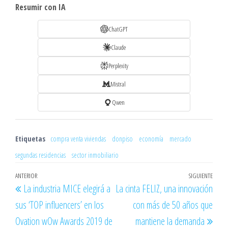
Resumir con IA
ChatGPT
Claude
Perplexity
Mistral
Qwen
Etiquetas
compra venta viviendas
donpiso
economía
mercado
segundas residencias
sector inmobiliario
Navegación
Entrada
ANTERIOR
SIGUIENTE
Entr
La industria MICE elegirá a
La cinta FELIZ, una innovación
de
anterior
sigu
sus ‘TOP influencers’ en los
con más de 50 años que
entradas
Ovation wOw Awards 2019 de
mantiene la demanda