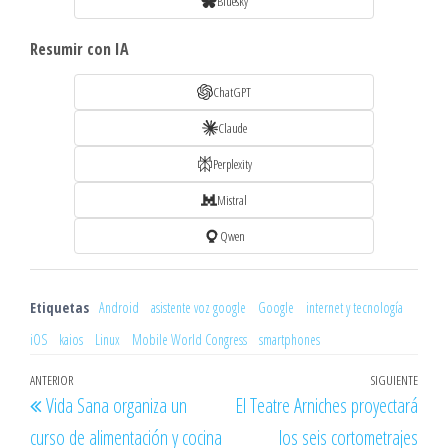
Bluesky
Resumir con IA
ChatGPT
Claude
Perplexity
Mistral
Qwen
Etiquetas
Android
asistente voz google
Google
internet y tecnología
iOS
kaios
Linux
Mobile World Congress
smartphones
Navegación
Entrada
ANTERIOR
SIGUIENTE
Entr
Vida Sana organiza un
El Teatre Arniches proyectará
de
anterior
sigu
curso de alimentación y cocina
los seis cortometrajes