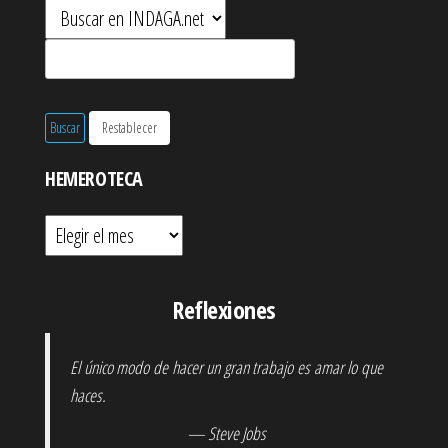
HEMEROTECA
Hemeroteca
Reflexiones
El único modo de hacer un gran trabajo es amar lo que
haces.
— Steve Jobs