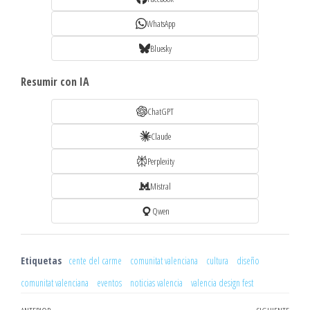
WhatsApp
Bluesky
Resumir con IA
ChatGPT
Claude
Perplexity
Mistral
Qwen
Etiquetas
cente del carme
comunitat valenciana
cultura
diseño
comunitat valenciana
eventos
noticias valencia
valencia design fest