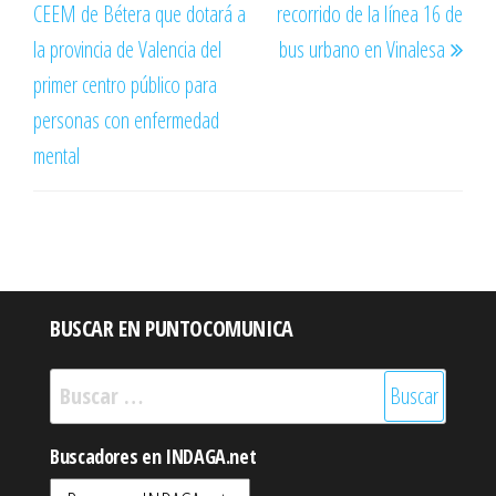
CEEM de Bétera que dotará a
recorrido de la línea 16 de
entradas
la provincia de Valencia del
bus urbano en Vinalesa
primer centro público para
personas con enfermedad
mental
BUSCAR EN PUNTOCOMUNICA
Buscar:
Buscadores en INDAGA.net