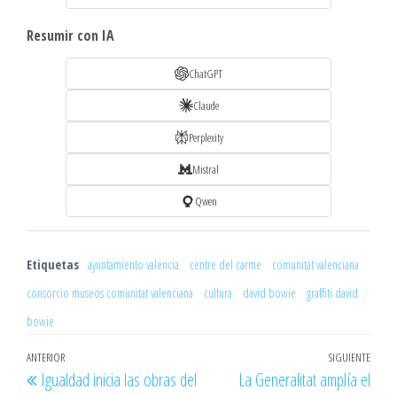
Resumir con IA
ChatGPT
Claude
Perplexity
Mistral
Qwen
Etiquetas
ayuntamiento valencia
centre del carme
comunitat valenciana
consorcio museos comunitat valenciana
cultura
david bowie
graffiti david
bowie
Navegación
Entrada
ANTERIOR
SIGUIENTE
Entr
Igualdad inicia las obras del
La Generalitat amplía el
de
anterior
sigu