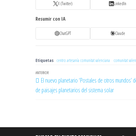
X (Twitter)
LinkedIn
Resumir con IA
ChatGPT
Claude
Etiquetas
centro artesanía comunitat valenciana
comunitat valen
Navegación
Entrada
ANTERIOR
El nuevo planetario ‘Postales de otros mundos’ d
de
anterior
de paisajes planetarios del sistema solar
entradas