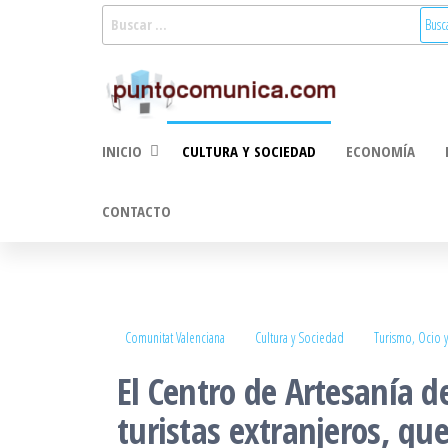
Saltar
Buscar:
al
Puntoco
Noticias Valencia
contenido
y Comunitat
Comunic
Valenciana:
2.0
turismo, cultura,
INICIO
CULTURA Y SOCIEDAD
ECONOMÍA
economía,
sociedad, salud,
medioambiente,
CONTACTO
innovacion y
tecnologia
Comunitat Valenciana
Cultura y Sociedad
Turismo, Ocio y
El Centro de Artesanía 
turistas extranjeros, que