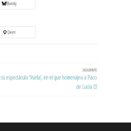
Bluesky
Qwen
SIGUIENTE
Entrada
 su espectáculo ‘Vuela’, en el que homenajea a Paco
siguiente
de Lucía