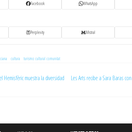
Facebook
WhatsApp
Perplexity
Mistral
ciana
cultura
turismo cultural comunitat
el Hemisfèric muestra la diversidad
Les Arts recibe a Sara Baras con