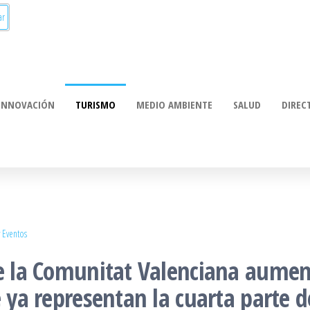
munica:
ación
INNOVACIÓN
TURISMO
MEDIO AMBIENTE
SALUD
DIREC
 Eventos
de la Comunitat Valenciana aument
 ya representan la cuarta parte d