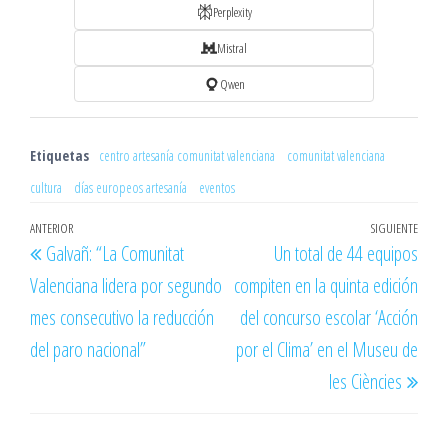
Perplexity
Mistral
Qwen
Etiquetas
centro artesanía comunitat valenciana
comunitat valenciana
cultura
días europeos artesanía
eventos
Navegación
Entrada
ANTERIOR
SIGUIENTE
Entr
Galvañ: “La Comunitat
Un total de 44 equipos
de
anterior
sigu
Valenciana lidera por segundo
compiten en la quinta edición
entradas
mes consecutivo la reducción
del concurso escolar ‘Acción
del paro nacional”
por el Clima’ en el Museu de
les Ciències