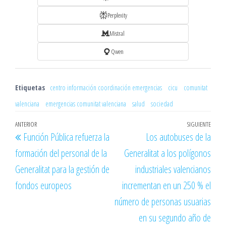
Perplexity
Mistral
Qwen
Etiquetas
centro información coordinación emergencias
cicu
comunitat
valenciana
emergencias comunitat valenciana
salud
sociedad
Navegación
Entrada
ANTERIOR
SIGUIENTE
Entr
Función Pública refuerza la
Los autobuses de la
de
anterior
sigu
formación del personal de la
Generalitat a los polígonos
entradas
Generalitat para la gestión de
industriales valencianos
fondos europeos
incrementan en un 250 % el
número de personas usuarias
en su segundo año de