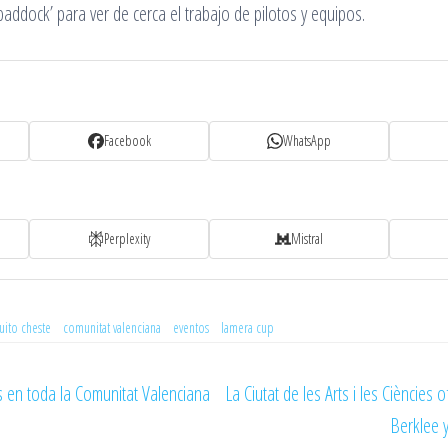
paddock’ para ver de cerca el trabajo de pilotos y equipos.
Facebook
WhatsApp
Perplexity
Mistral
cuito cheste
comunitat valenciana
eventos
lamera cup
os en toda la Comunitat Valenciana
La Ciutat de les Arts i les Ciències 
Berklee 