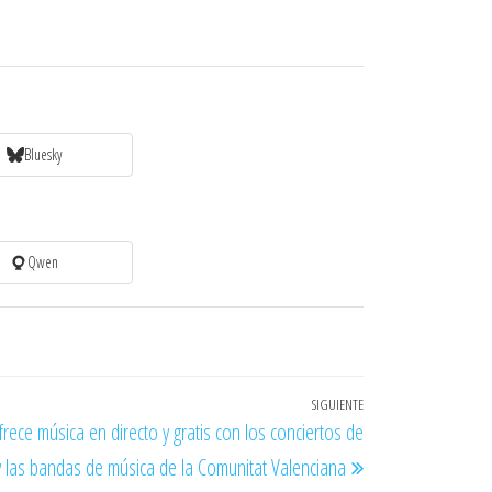
Bluesky
Qwen
SIGUIENTE
Entrada
ofrece música en directo y gratis con los conciertos de
siguiente
y las bandas de música de la Comunitat Valenciana