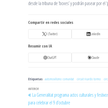
desde la tribuna de ‘boxes’ y podrán pasear por el ‘
Compartir en redes sociales
X (Twitter)
LinkedIn
Resumir con IA
ChatGPT
Claude
Etiquetas
automovilismo comunitat
circuit ricardo tormo
cir
Navegación
Entrada
ANTERIOR
La Generalitat programa actos culturales y festiv
de
anterior
para celebrar el 9 d’octubre
entradas