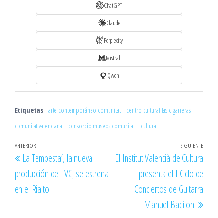
ChatGPT
Claude
Perplexity
Mistral
Qwen
Etiquetas
arte contemporáneo comunitat
centro cultural las cigarreras
comunitat valenciana
consorcio museos comunitat
cultura
Navegación
Entrada
ANTERIOR
SIGUIENTE
Entr
La Tempesta’, la nueva
El Institut Valencià de Cultura
de
anterior
sigu
producción del IVC, se estrena
presenta el I Ciclo de
entradas
en el Rialto
Conciertos de Guitarra
Manuel Babiloni