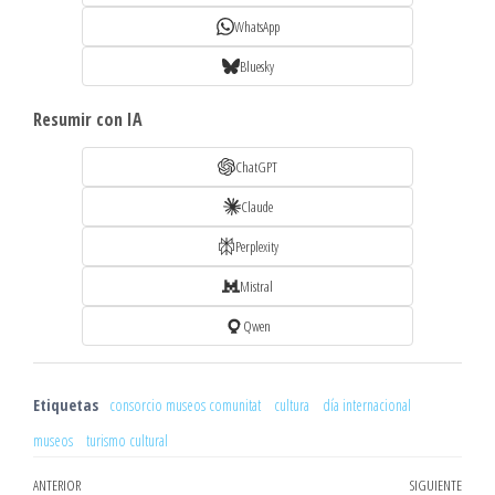
WhatsApp
Bluesky
Resumir con IA
ChatGPT
Claude
Perplexity
Mistral
Qwen
Etiquetas
consorcio museos comunitat
cultura
día internacional
museos
turismo cultural
Navegación
Entrada
ANTERIOR
SIGUIENTE
Entr