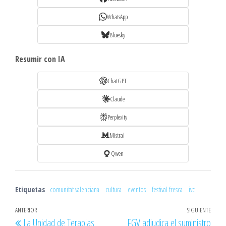
WhatsApp
Bluesky
Resumir con IA
ChatGPT
Claude
Perplexity
Mistral
Qwen
Etiquetas
comunitat valenciana
cultura
eventos
festival fresca
ivc
Navegación
Entrada
ANTERIOR
SIGUIENTE
Entr
La Unidad de Terapias
FGV adjudica el suministro