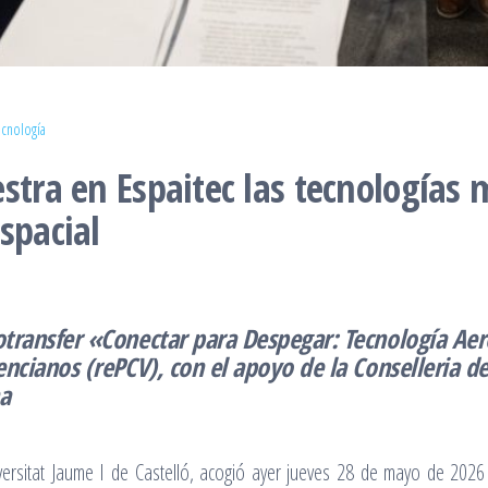
ecnología
estra en Espaitec las tecnologías
spacial
otransfer «Conectar para Despegar: Tecnología Aer
encianos (rePCV), con el apoyo de la Conselleria d
na
iversitat Jaume I de Castelló, acogió ayer jueves 28 de mayo de 202