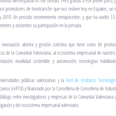
 mundo aeroespacial no fue sencillo. Pero gracias a ese primer paso, p
mos promotores de Innotransfer que nos reúnen hoy en Espaitec, un eq
 y 2018. Un periodo enormemente enriquecedor, y que ha vuelto 13 
nentes y asistentes su participación en la jornada.
de innovación abierta y gestión colectiva que tiene como fin promo
gicos de la Comunitat Valenciana, al ecosistema empresarial de nuestro
imentación; movilidad sostenible y automoción; tecnologías habilitado
niversidades públicas valencianas y la
Red de Institutos Tecnológi
ianos (rePCV) y financiado por la Conselleria de Conselleria de Industr
 diálogo entre investigadores y empresas de la Comunitat Valenciana a
tigación y del ecosistema empresarial valenciano.