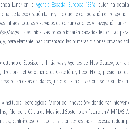
iencia Lunar en la
Agencia Espacial Europea (ESA)
, quien ha detall
ctual de la exploración lunar y la creciente colaboración entre agencia
vas infraestructuras y servicios de comunicaciones y navegación lunar 
NovaMoon
. Estas iniciativas proporcionarán capacidades críticas para 
, y, paralelamente, han comenzado las primeras misiones privadas sob
tando el Ecosistema: Iniciativas y Agentes del New Space», con la par
, directora del Aeropuerto de Castellón; y Pepe Nieto, presidente de
desarrollan estas entidades, junto a las iniciativas que se están desar
Institutos Tecnológicos: Motor de Innovación» donde han intervenido 
olins, líder de la Célula de Movilidad Sostenible y Futuro en AIMPLAS
iales, centrándose en que el sector aeroespacial necesita reducir 