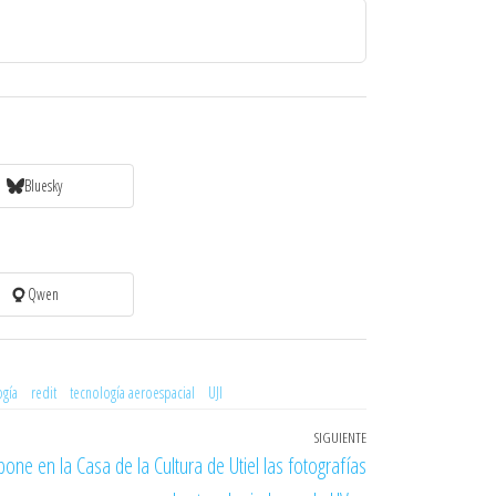
Bluesky
Qwen
ogía
redit
tecnología aeroespacial
UJI
SIGUIENTE
Entrada
ne en la Casa de la Cultura de Utiel las fotografías
siguiente