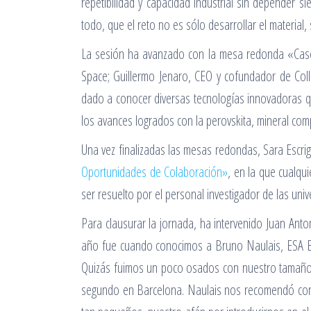
repetibilidad y capacidad industrial sin depender 
todo, que el reto no es sólo desarrollar el material,
La sesión ha avanzado con la mesa redonda «Casos 
Space; Guillermo Jenaro, CEO y cofundador de Col
dado a conocer diversas tecnologías innovadoras qu
los avances logrados con la perovskita, mineral comp
Una vez finalizadas las mesas redondas, Sara Escrig
Oportunidades de Colaboración»
, en la que cualqu
ser resuelto por el personal investigador de las uni
Para clausurar la jornada, ha intervenido Juan Ant
año fue cuando conocimos a Bruno Naulais, ESA BI
Quizás fuimos un poco osados con nuestro tamaño,
segundo en Barcelona. Naulais nos recomendó conta