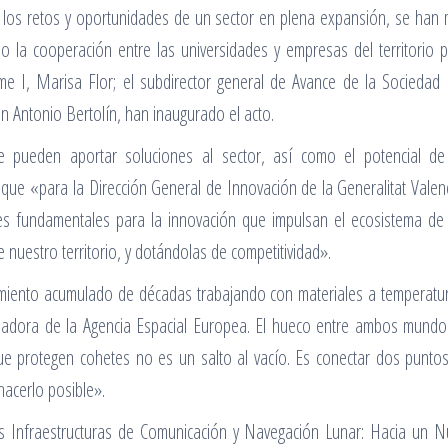
o los retos y oportunidades de un sector en plena expansión, se han
a cooperación entre las universidades y empresas del territorio pos
e I, Marisa Flor; el subdirector general de Avance de la Sociedad Di
uan Antonio Bertolín, han inaugurado el acto.
e pueden aportar soluciones al sector, así como el potencial de
que «para la Dirección General de Innovación de la Generalitat Vale
s fundamentales para la innovación que impulsan el ecosistema de i
 nuestro territorio, y dotándolas de competitividad».
imiento acumulado de décadas trabajando con materiales a temperatura
cubadora de la Agencia Espacial Europea. El hueco entre ambos mundo
ue protegen cohetes no es un salto al vacío. Es conectar dos punto
acerlo posible».
Infraestructuras de Comunicación y Navegación Lunar: Hacia un Nu