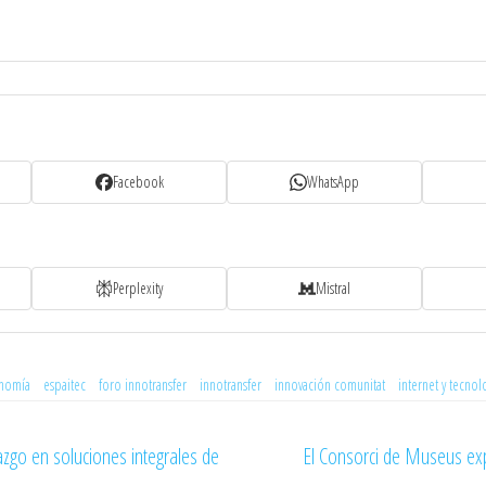
Facebook
WhatsApp
Perplexity
Mistral
nomía
espaitec
foro innotransfer
innotransfer
innovación comunitat
internet y tecnol
azgo en soluciones integrales de
El Consorci de Museus expo