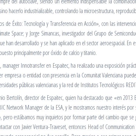
siempre del autoclave, siendo un elemento indispensable la combinación
 sino hacerlo industrializable, controlando la microestructura, reproduc
de Éxito: Tecnología y Transferencia en Acción», con las intervenc
limate Space; y Jorge Simancas, investigador del Grupo de Semicond
e han desarrollado y se han aplicado en el sector aeroespacial. En e
uesto principalmente por óxido de calcio y titanio.
, manager Innotransfer en Espaitec, ha realizado una exposición práct
ier empresa o entidad con presencia en la Comunitat Valenciana pued
versidades públicas valencianas y la red de Institutos Tecnológicos REDI
onio Bertolín, director de Espaitec, quien ha destacado que «en 2013 
C Network Manager de la ESA, y le mostramos nuestro interés por s
 pero estábamos muy inquietos por formar parte del cambio que se g
ctar con Javier Ventura-Traveset, entonces Head of Communication e