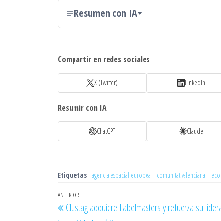
Resumen con IA
Compartir en redes sociales
X (Twitter)
LinkedIn
Resumir con IA
ChatGPT
Claude
Etiquetas
agencia espacial europea
comunitat valenciana
eco
Navegación
Entrada
ANTERIOR
Clustag adquiere Labelmasters y refuerza su lider
de
anterior