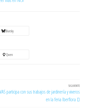
eer más en NCV
Bluesky
Qwen
SIGUIENTE
Entrada
VAS participa con sus trabajos de jardinería y viveros
siguiente
en la feria Iberflora