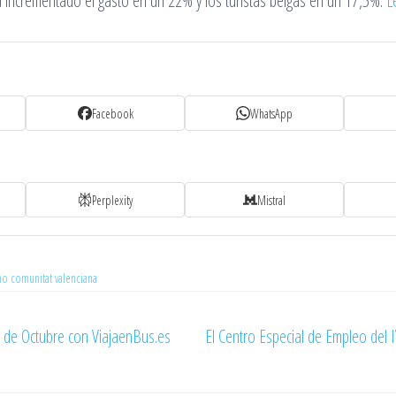
 incrementado el gasto en un 22% y los turistas belgas en un 17,5%.
L
Facebook
WhatsApp
Perplexity
Mistral
mo comunitat valenciana
 de Octubre con ViajaenBus.es
El Centro Especial de Empleo del I