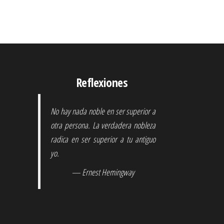
Reflexiones
No hay nada noble en ser superior a
otra persona. La verdadera nobleza
radica en ser superior a tu antiguo
yo.
— Ernest Hemingway