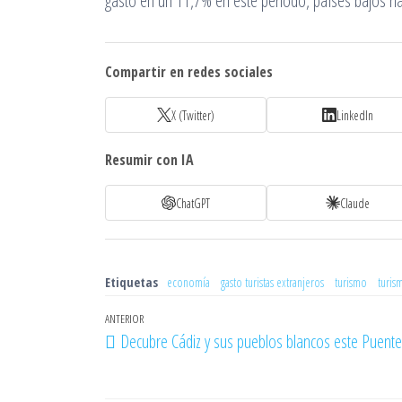
gasto en un 11,7% en este periodo, países bajos ha
Compartir en redes sociales
X (Twitter)
LinkedIn
Resumir con IA
ChatGPT
Claude
Etiquetas
economía
gasto turistas extranjeros
turismo
turis
Navegación
Entrada
ANTERIOR
Decubre Cádiz y sus pueblos blancos este Puente
de
anterior
entradas