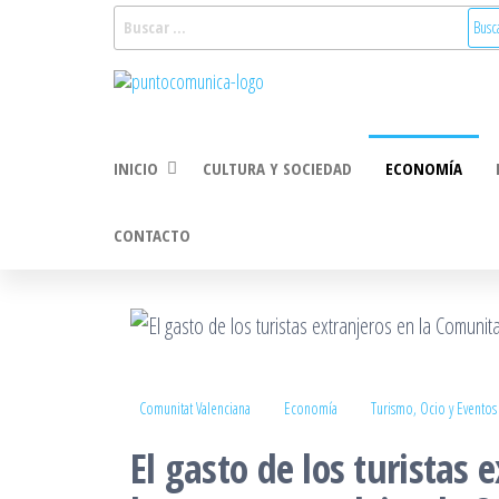
Saltar
Buscar:
al
Puntocomunica:
Noticias Valencia
contenido
y Comunitat
Comunicación
Valenciana:
2.0
turismo, cultura,
INICIO
CULTURA Y SOCIEDAD
ECONOMÍA
economía,
sociedad, salud,
medioambiente,
CONTACTO
innovacion y
tecnologia
Comunitat Valenciana
Economía
Turismo, Ocio y Eventos
El gasto de los turistas