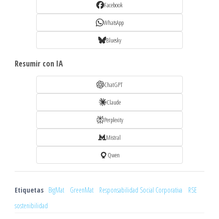
Facebook
WhatsApp
Bluesky
Resumir con IA
ChatGPT
Claude
Perplexity
Mistral
Qwen
Etiquetas
BigMat
GreenMat
Responsabilidad Social Corporativa
RSE
sostenibilidad