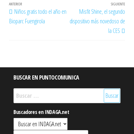
Navegación
Entrada
ANTERIOR
SIGUIENTE
Entr
Niños gratis todo el año en
Misfit Shine, el segundo
de
anterior
sigu
Bioparc Fuengirola
dispositivo más novedoso de
entradas
la CES
BUSCAR EN PUNTOCOMUNICA
Buscar:
Buscadores en INDAGA.net