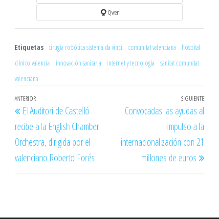
Qwen
Etiquetas
cirugía robótica sistema da vinci
comunitat valenciana
hospital
clínico valencia
innovación sanitaria
internet y tecnología
sanitat comunitat
valenciana
Navegación
Entrada
ANTERIOR
SIGUIENTE
Entr
El Auditori de Castelló
Convocadas las ayudas al
de
anterior
sigu
recibe a la English Chamber
impulso a la
entradas
Orchestra, dirigida por el
internacionalización con 21
valenciano Roberto Forés
millones de euros