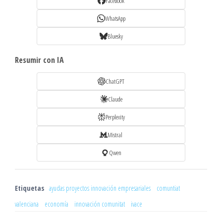
Facebook
WhatsApp
Bluesky
Resumir con IA
ChatGPT
Claude
Perplexity
Mistral
Qwen
Etiquetas
ayudas proyectos innovación empresariales
comuntiat
valenciana
economía
innovación comunitat
ivace