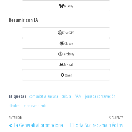
Bluesky
Resumir con IA
ChatGPT
Claude
Perplexity
Mistral
Qwen
Etiquetas
comunitat valenciana
cultura
IVAM
jornada conservación
albufera
medioambiente
Navegación
Entrada
ANTERIOR
SIGUIENTE
Entr
La Generalitat promociona
L’Horta Sud reclama créditos
de
anterior
sigu