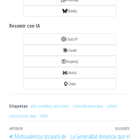
Bluesky
Resumir con IA
ChatGPT
Claude
Perplexity
Mistral
Qwen
Etiquetas
arte normatico valenciano
comunitat valenciana
cultura
exposiciones ivam
IVAM
Navegación
Entrada
ANTERIOR
SIGUIENTE
Entr
Metrovalencia circulará de
La Generalitat denuncia que el