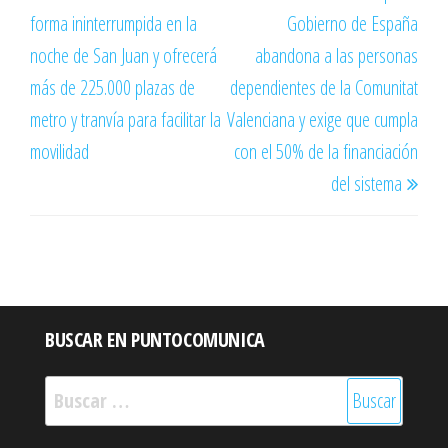
de
anterior
sigu
forma ininterrumpida en la
Gobierno de España
entradas
noche de San Juan y ofrecerá
abandona a las personas
más de 225.000 plazas de
dependientes de la Comunitat
metro y tranvía para facilitar la
Valenciana y exige que cumpla
movilidad
con el 50% de la financiación
del sistema
BUSCAR EN PUNTOCOMUNICA
Buscar: