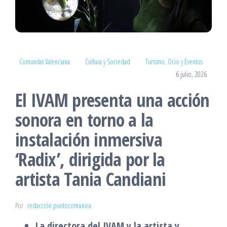
Comunitat Valenciana
Cultura y Sociedad
Turismo, Ocio y Eventos
6 julio, 2026
El IVAM presenta una acción
sonora en torno a la
instalación inmersiva
‘Radix’, dirigida por la
artista Tania Candiani
Por
redacción puntocomunica
La directora del IVAM y la artista y