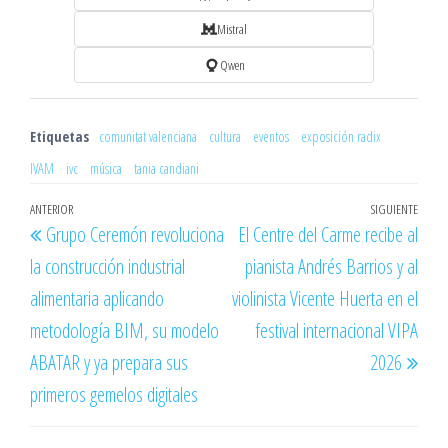
Mistral
Qwen
Etiquetas
comunitat valenciana
cultura
eventos
exposición radix
IVAM
ivc
música
tania candiani
Navegación
Entrada
ANTERIOR
SIGUIENTE
Entr
Grupo Ceremón revoluciona
El Centre del Carme recibe al
de
anterior
sigu
la construcción industrial
pianista Andrés Barrios y al
entradas
alimentaria aplicando
violinista Vicente Huerta en el
metodología BIM, su modelo
festival internacional VIPA
ABATAR y ya prepara sus
2026
primeros gemelos digitales