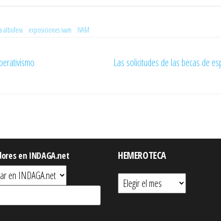
a albufera
exposiciones ivam
IVAM
perativismo
Las solicitudes de las becas de es
HEMEROTECA
dores en INDAGA.net
Hemeroteca