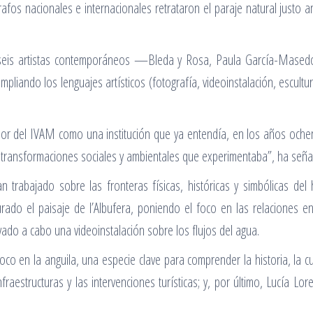
afos nacionales e internacionales retrataron el paraje natural justo a
seis artistas contemporáneos —Bleda y Rosa, Paula García-Masedo, 
liando los lenguajes artísticos (fotografía, videoinstalación, escultur
alor del IVAM como una institución que ya entendía, en los años oche
s transformaciones sociales y ambientales que experimentaba”, ha señal
rabajado sobre las fronteras físicas, históricas y simbólicas de
ado el paisaje de l’Albufera, poniendo el foco en las relaciones entr
ado a cabo una videoinstalación sobre los flujos del agua.
oco en la anguila, una especie clave para comprender la historia, la cul
nfraestructuras y las intervenciones turísticas; y, por último, Lucía 