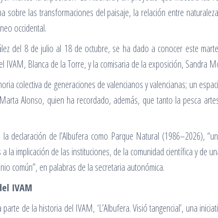
ona sobre las transformaciones del paisaje, la relación entre naturale
neo occidental.
lez del 8 de julio al 18 de octubre, se ha dado a conocer este martes
el IVAM, Blanca de la Torre, y la comisaria de la exposición, Sandra M
oria colectiva de generaciones de valencianos y valencianas; un espacio
 Marta Alonso, quien ha recordado, además, que tanto la pesca artes
e la declaración de l’Albufera como Parque Natural (1986–2026), “un
 a la implicación de las instituciones, de la comunidad científica y de
onio común”, en palabras de la secretaria autonómica.
del IVAM
parte de la historia del IVAM, ‘L’Albufera. Visió tangencial’, una inic