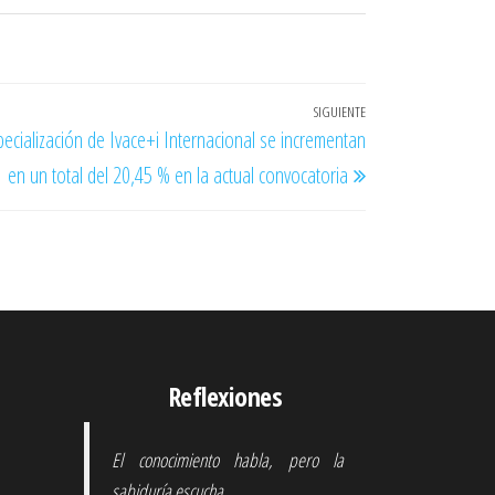
SIGUIENTE
Entrada
pecialización de Ivace+i Internacional se incrementan
siguiente
en un total del 20,45 % en la actual convocatoria
Reflexiones
El conocimiento habla, pero la
sabiduría escucha.