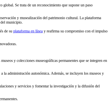
ico global. Se trata de un reconocimiento que supone un paso
onservación y musealización del patrimonio cultural. La plataforma
 del municipio.
vés de su
plataforma en línea
y reafirma su compromiso con el impulso
nnovadoras.
 los museos y colecciones museográficas permanentes que se integren en
ada a la administración autonómica. Además, se incluyen los museos y
aciones y servicios y fomentar la investigación y la difusión del
permanentes.