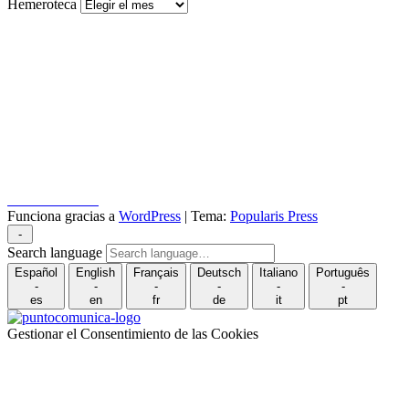
Hemeroteca
Puncomunica.com
Funciona gracias a
WordPress
|
Tema:
Popularis Press
-
Search language
Español
English
Français
Deutsch
Italiano
Português
-
-
-
-
-
-
es
en
fr
de
it
pt
Gestionar el Consentimiento de las Cookies