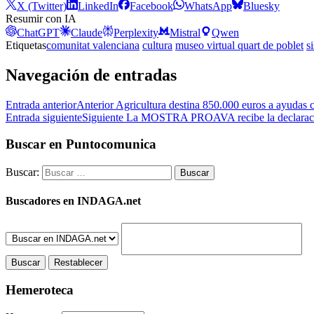
X (Twitter)
LinkedIn
Facebook
WhatsApp
Bluesky
Resumir con IA
ChatGPT
Claude
Perplexity
Mistral
Qwen
Etiquetas
comunitat valenciana
cultura
museo virtual quart de poblet
s
Navegación de entradas
Entrada anterior
Anterior
Agricultura destina 850.000 euros a ayudas c
Entrada siguiente
Siguiente
La MOSTRA PROAVA recibe la declaración 
Buscar en Puntocomunica
Buscar:
Buscadores en INDAGA.net
Hemeroteca