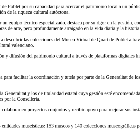
rt de Poblet por su capacidad para acercar el patrimonio local a un públ
ión de la riqueza cultural autóctona.
 un equipo técnico especializado, destaca por su rigor en la gestión, c
ras de arte, pero profundamente arraigado en la vida diaria y la historia
a descubrir las colecciones del Museo Virtual de Quart de Poblet a tra
ltural valenciano.
n y difusión del patrimonio cultural a través de plataformas digitales i
 para facilitar la coordinación y tutela por parte de la Generalitat de
 la Generalitat y los de titularidad estatal cuya gestión esté encomend
os por la Conselleria.
colaborar en proyectos conjuntos y recibir apoyo para mejorar sus instal
3 entidades museísticas: 153 museos y 140 colecciones museográficas 