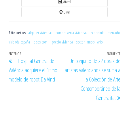
Mistral
Qwen
Etiquetas
alquiler viviendas
compra venta viviendas
economía
mercado
vivienda españa
pisos.com.
precio vivienda
sector inmobiliario
Navegación
Entrada
ANTERIOR
SIGUIENTE
Entr
El Hospital General de
Un conjunto de 22 obras de
de
anterior
sigu
València adquiere el último
artistas valencianos se suma a
entradas
modelo de robot Da Vinci
la Colección de Arte
Contemporáneo de la
Generalitat