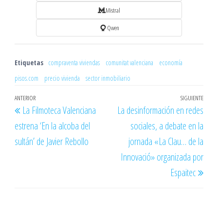
Mistral
Qwen
Etiquetas
compraventa viviendas
comunitat valenciana
economía
pisos.com
precio vivienda
sector inmobiliario
Navegación
Entrada
ANTERIOR
SIGUIENTE
Entr
La Filmoteca Valenciana
La desinformación en redes
de
anterior
sigu
estrena ‘En la alcoba del
sociales, a debate en la
entradas
sultán’ de Javier Rebollo
jornada «La Clau… de la
Innovació» organizada por
Espaitec