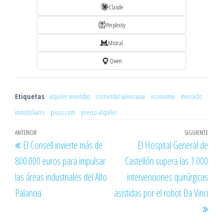
Claude
Perplexity
Mistral
Qwen
Etiquetas
alquiler viviendas
comunitat valenciana
economía
mercado
inmobiliario
pisos.com
precio alquiler
Navegación
Entrada
ANTERIOR
SIGUIENTE
Entr
El Consell invierte más de
El Hospital General de
de
anterior
sigu
800.000 euros para impulsar
Castellón supera las 1.000
entradas
las áreas industriales del Alto
intervenciones quirúrgicas
Palancia
asistidas por el robot Da Vinci