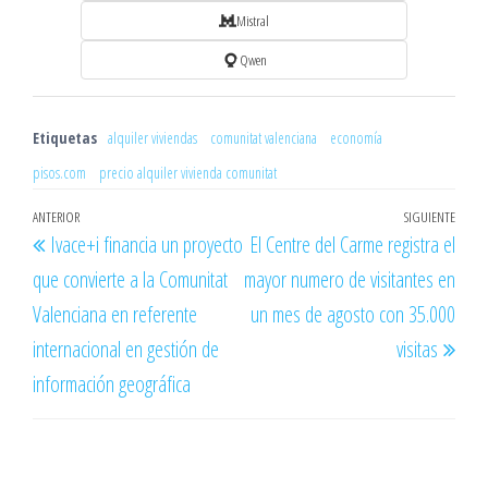
Mistral
Qwen
Etiquetas
alquiler viviendas
comunitat valenciana
economía
pisos.com
precio alquiler vivienda comunitat
Navegación
Entrada
ANTERIOR
SIGUIENTE
Entr
Ivace+i financia un proyecto
El Centre del Carme registra el
de
anterior
sigu
que convierte a la Comunitat
mayor numero de visitantes en
entradas
Valenciana en referente
un mes de agosto con 35.000
internacional en gestión de
visitas
información geográfica