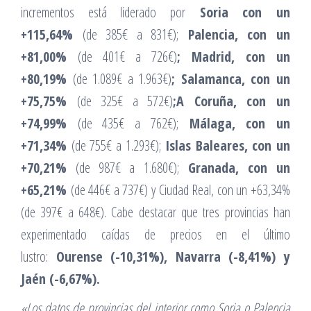
incrementos está liderado por
Soria con un
+115,64%
(de 385€ a 831€);
Palencia, con un
+81,00%
(de 401€ a 726€)
; Madrid, con un
+80,19%
(de 1.089€ a 1.963€)
; Salamanca, con un
+75,75%
(de 325€ a 572€)
;
A Coruña, con un
+74,99%
(de 435€ a 762€);
Málaga, con un
+71,34%
(de 755€ a 1.293€);
Islas Baleares, con un
+70,21%
(de 987€ a 1.680€);
Granada, con un
+65,21%
(de 446€ a 737€) y Ciudad Real, con un +63,34%
(de 397€ a 648€). Cabe destacar que tres provincias han
experimentado caídas de precios en el último
lustro:
Ourense (-10,31%), Navarra (-8,41%) y
Jaén (-6,67%).
«Los datos de provincias del interior como Soria o Palencia