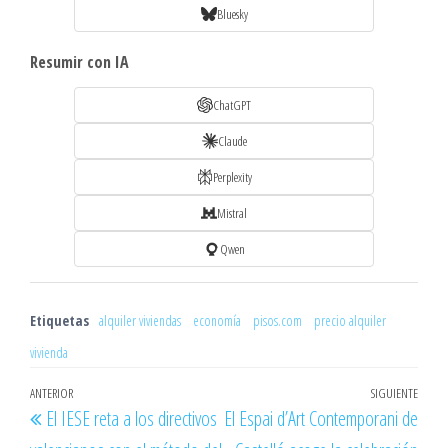
Bluesky
Resumir con IA
ChatGPT
Claude
Perplexity
Mistral
Qwen
Etiquetas
alquiler viviendas
economía
pisos.com
precio alquiler
vivienda
Navegación
Entrada
ANTERIOR
SIGUIENTE
Entr
El IESE reta a los directivos
El Espai d’Art Contemporani de
de
anterior
sigu