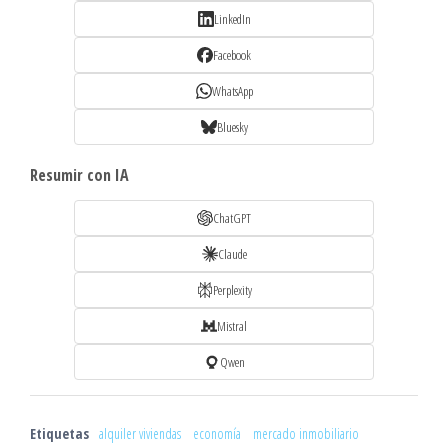
LinkedIn
Facebook
WhatsApp
Bluesky
Resumir con IA
ChatGPT
Claude
Perplexity
Mistral
Qwen
Etiquetas
alquiler viviendas
economía
mercado inmobiliario